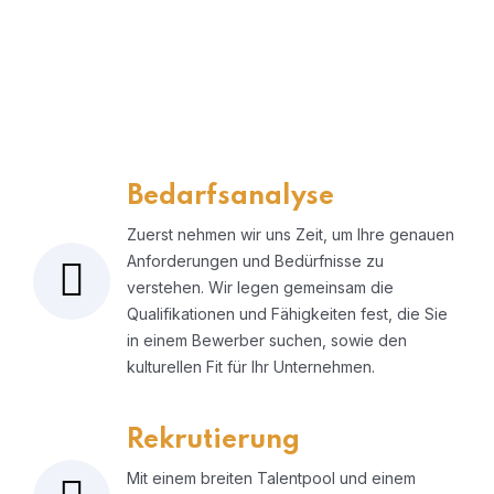
FÜR KANDIDATEN
Wir helfen Ihnen, die perfekte berufliche
Gelegenheit zu finden und Ihre Karriere auf
das nächste Level zu heben.
Bedarfsanalyse
Zuerst nehmen wir uns Zeit, um Ihre genauen
Anforderungen und Bedürfnisse zu
verstehen. Wir legen gemeinsam die
Qualifikationen und Fähigkeiten fest, die Sie
in einem Bewerber suchen, sowie den
kulturellen Fit für Ihr Unternehmen.
Rekrutierung
Mit einem breiten Talentpool und einem